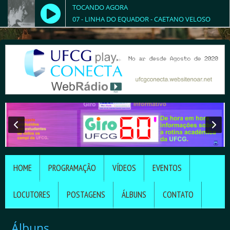
TOCANDO AGORA
07 - LINHA DO EQUADOR - CAETANO VELOSO
HOME
PROGRAMAÇÃO
VÍDEOS
EVENTOS
LOCUTORES
POSTAGENS
ÁLBUNS
CONTATO
Álbuns